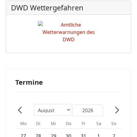
DWD Wettergefahren
Termine
Mo
Di
Mi
Do
Fr
Sa
So
Einzelne Veranstaltung
Einzelne Veranstaltung
27
28
29
30
31
1
2