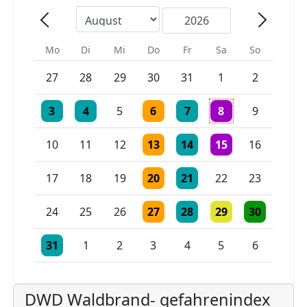
Mo
Di
Mi
Do
Fr
Sa
So
Einzelne Veranstaltung
Einzelne Veranstaltung
27
28
29
30
31
1
2
Einzelne Veranstaltung
Einzelne Veranstaltung
Einzelne Veranstaltung
Einzelne Veranstaltung
3 Veranstaltungen
3
4
5
6
7
8
9
Einzelne Veranstaltung
Einzelne Veranstaltung
Einzelne Veranstaltu
10
11
12
13
14
15
16
Einzelne Veranstaltung
Einzelne Veranstaltung
17
18
19
20
21
22
23
Einzelne Veranstaltung
Einzelne Veranstaltung
Einzelne Veranstaltu
Einzelne Vera
24
25
26
27
28
29
30
Einzelne Veranstaltung
Einzelne Veranstaltung
Einzelne Veranstaltung
31
1
2
3
4
5
6
DWD Waldbrand- gefahrenindex