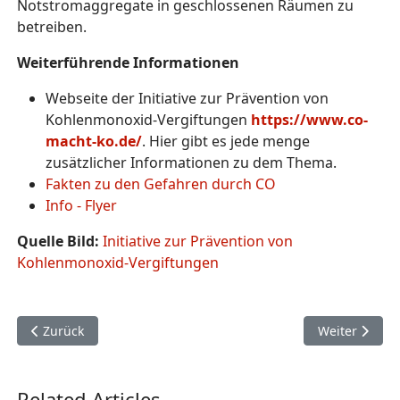
Notstromaggregate in geschlossenen Räumen zu
betreiben.
Weiterführende Informationen
Webseite der Initiative zur Prävention von
Kohlenmonoxid-Vergiftungen
https://www.co-
macht-ko.de/
. Hier gibt es jede menge
zusätzlicher Informationen zu dem Thema.
Fakten zu den Gefahren durch CO
Info - Flyer
Quelle Bild:
Initiative zur Prävention von
Kohlenmonoxid-Vergiftungen
Vorheriger Beitrag: Sicherer Umgang mit E-Bike Akkus
Nächster Beit
Zurück
Weiter
Related Articles