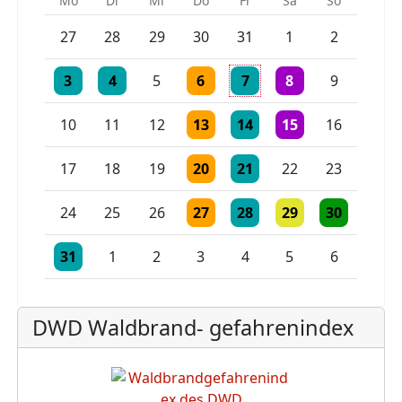
Mo
Di
Mi
Do
Fr
Sa
So
Einzelne Veranstaltung
Einzelne Veranstaltung
27
28
29
30
31
1
2
Einzelne Veranstaltung
Einzelne Veranstaltung
Einzelne Veranstaltung
Einzelne Veranstaltung
2 Veranstaltungen
3
4
5
6
7
8
9
Einzelne Veranstaltung
Einzelne Veranstaltung
Einzelne Veranstaltu
10
11
12
13
14
15
16
Einzelne Veranstaltung
Einzelne Veranstaltung
17
18
19
20
21
22
23
Einzelne Veranstaltung
Einzelne Veranstaltung
Einzelne Veranstaltu
Einzelne Vera
24
25
26
27
28
29
30
Einzelne Veranstaltung
Einzelne Veranstaltung
Einzelne Veranstaltung
31
1
2
3
4
5
6
DWD Waldbrand- gefahrenindex