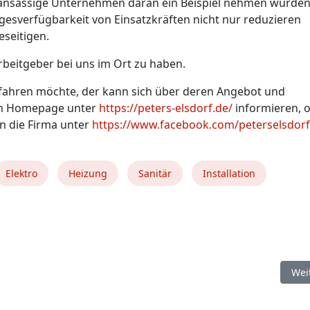
sansässige Unternehmen daran ein Beispiel nehmen würden
gesverfügbarkeit von Einsatzkräften nicht nur reduzieren
seitigen.
Arbeitgeber bei uns im Ort zu haben.
fahren möchte, der kann sich über deren Angebot und
en Homepage unter
https://peters-elsdorf.de/
informieren, 
n die Firma unter
https://www.facebook.com/peterselsdorf
Elektro
Heizung
Sanitär
Installation
est in Volkensen
Näc
Wei