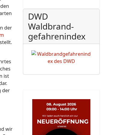
aden
arten
DWD
Waldbrand-
on der
gefahrenindex
lm
tellt.
hrtes
sches
 ist
dar.
g der
nd wir