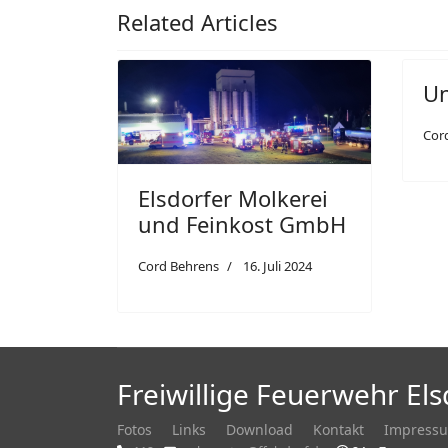
Related Articles
Un
Cor
Elsdorfer Molkerei
und Feinkost GmbH
Cord Behrens
16. Juli 2024
Freiwillige Feuerwehr Els
Fotos
Links
Download
Kontakt
Impress