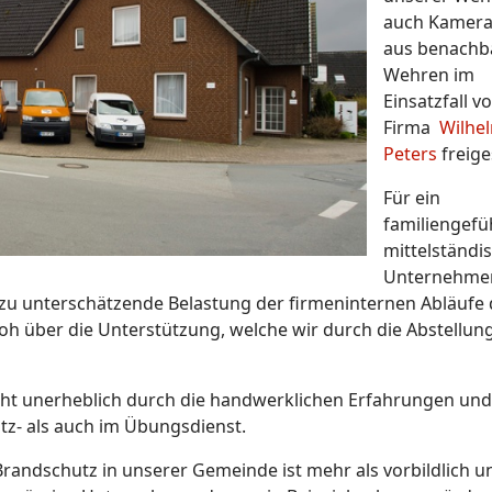
auch Kamer
aus benachb
Wehren im
Einsatzfall v
Firma
Wilhe
Peters
freiges
Für ein
familiengefü
mittelständi
Unternehmen
ht zu unterschätzende Belastung der firmeninternen Abläufe 
oh über die Unterstützung, welche wir durch die Abstellun
icht unerheblich durch die handwerklichen Erfahrungen und
z- als auch im Übungsdienst.
randschutz in unserer Gemeinde ist mehr als vorbildlich u