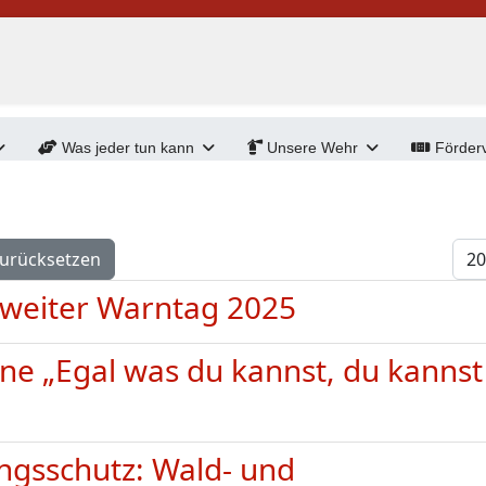
Was jeder tun kann
Unsere Wehr
Förderv
Anz
urücksetzen
sweiter Warntag 2025
e „Egal was du kannst, du kannst
ngsschutz: Wald- und