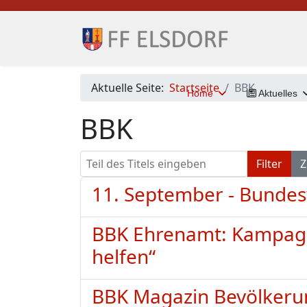
Aktuelle Seite:
Startseite
BBK
Home
Aktuelles
BBK
Teil des Titels eingeben
Filter
Z
11. September - Bunde
BBK Ehrenamt: Kampagn
helfen“
BBK Magazin Bevölkeru