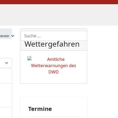
DWD
Suchen
erein
Wettergefahren
eige #
Termine