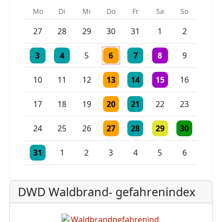
Mo
Di
Mi
Do
Fr
Sa
So
Einzelne Veranstaltung
Einzelne Veranstaltung
27
28
29
30
31
1
2
Einzelne Veranstaltung
Einzelne Veranstaltung
Einzelne Veranstaltung
Einzelne Veranstaltung
2 Veranstaltungen
3
4
5
6
7
8
9
Einzelne Veranstaltung
Einzelne Veranstaltung
Einzelne Veranstaltu
10
11
12
13
14
15
16
Einzelne Veranstaltung
Einzelne Veranstaltung
17
18
19
20
21
22
23
Einzelne Veranstaltung
Einzelne Veranstaltung
Einzelne Veranstaltu
Einzelne Vera
24
25
26
27
28
29
30
Einzelne Veranstaltung
Einzelne Veranstaltung
Einzelne Veranstaltung
31
1
2
3
4
5
6
DWD Waldbrand- gefahrenindex