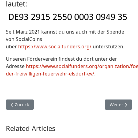
lautet:
Seit März 2021 kannst du uns auch mit der Spende
von SocialCoins
über
https://www.socialfunders.org/
unterstützen.
Unseren Förderverein findest du dort unter der
Adresse
https://www.socialfunders.org/organization/foe
der-freiwilligen-feuerwehr-elsdorf-ev/
.
Vorheriger Beitrag: Einladung zur Mitgliederversammlung 2
Nächster Beit
Zurück
Weiter
Related Articles