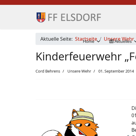
Aktuelle Seite:
Startseite
Unsere Wehr
Home
Aktuelles
Kinderfeuerwehr „F
Cord Behrens
Unsere Wehr
01. September 2014
D
0
a
B