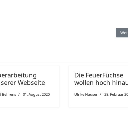
ekarte
Näc
Wei
erarbeitung
Die FeuerFüchse
serer Webseite
wollen hoch hina
d Behrens
01. August 2020
Ulrike Hauser
28. Februar 2