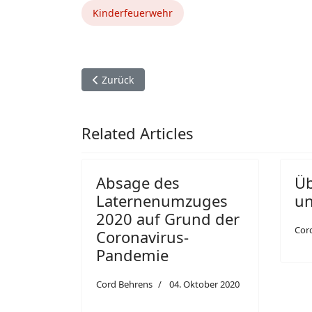
Kinderfeuerwehr
Vorheriger Beitrag: sceptros - Die digitale Lag
Zurück
Related Articles
Absage des
Üb
Laternenumzuges
un
2020 auf Grund der
Cor
Coronavirus-
Pandemie
Cord Behrens
04. Oktober 2020