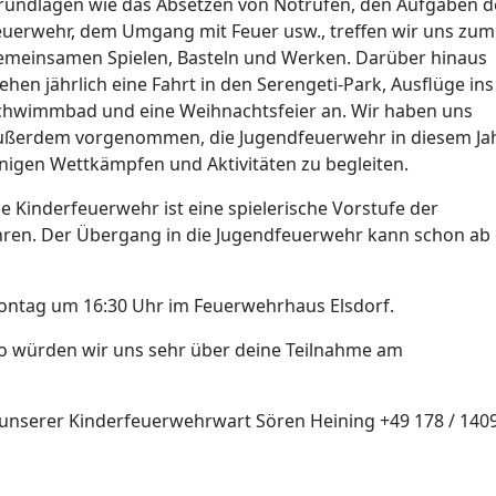
rundlagen wie das Absetzen von Notrufen, den Aufgaben d
euerwehr, dem Umgang mit Feuer usw., treffen wir uns zum
emeinsamen Spielen, Basteln und Werken. Darüber hinaus
ehen jährlich eine Fahrt in den Serengeti-Park, Ausflüge ins
chwimmbad und eine Weihnachtsfeier an. Wir haben uns
ußerdem vorgenommen, die Jugendfeuerwehr in diesem Jah
inigen Wettkämpfen und Aktivitäten zu begleiten.
ie Kinderfeuerwehr ist eine spielerische Vorstufe der
ahren. Der Übergang in die Jugendfeuerwehr kann schon a
 Montag um 16:30 Uhr im Feuerwehrhaus Elsdorf.
 so würden wir uns sehr über deine Teilnahme am
i unserer Kinderfeuerwehrwart Sören Heining +49 178 / 140