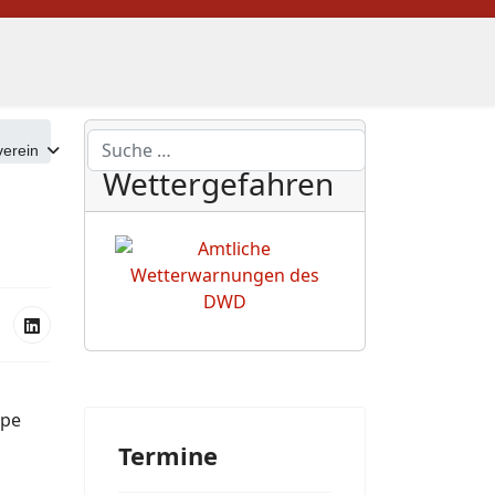
DWD
Suchen
erein
Wettergefahren
ppe
Termine