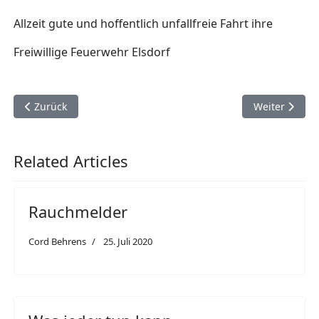
Allzeit gute und hoffentlich unfallfreie Fahrt ihre
Freiwillige Feuerwehr Elsdorf
Vorheriger Beitrag: Die Feuerwehrsirene
Nächster Bei
Zurück
Weiter
Related Articles
Rauchmelder
Cord Behrens
25. Juli 2020