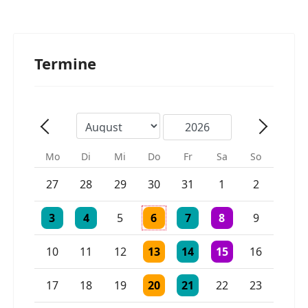
Termine
Mo
Di
Mi
Do
Fr
Sa
So
Einzelne Veranstaltung
Einzelne Veranstaltung
27
28
29
30
31
1
2
Einzelne Veranstaltung
Einzelne Veranstaltung
Einzelne Veranstaltung
Einzelne Veranstaltung
2 Veranstaltungen
3
4
5
6
7
8
9
Einzelne Veranstaltung
Einzelne Veranstaltung
Einzelne Veranstaltu
10
11
12
13
14
15
16
Einzelne Veranstaltung
Einzelne Veranstaltung
17
18
19
20
21
22
23