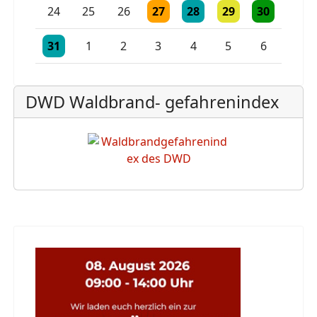
Einzelne Veranstaltung
Einzelne Veranstaltung
Einzelne Veranstaltu
Einzelne Vera
24
25
26
27
28
29
30
Einzelne Veranstaltung
Einzelne Veranstaltung
Einzelne Veranstaltung
31
1
2
3
4
5
6
DWD Waldbrand- gefahrenindex