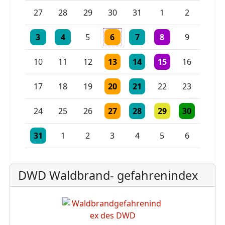
Einzelne Veranstaltung
Einzelne Veranstaltung
27
28
29
30
31
1
2
Einzelne Veranstaltung
Einzelne Veranstaltung
Einzelne Veranstaltung
Einzelne Veranstaltung
2 Veranstaltungen
3
4
5
6
7
8
9
Einzelne Veranstaltung
Einzelne Veranstaltung
Einzelne Veranstaltu
10
11
12
13
14
15
16
Einzelne Veranstaltung
Einzelne Veranstaltung
17
18
19
20
21
22
23
Einzelne Veranstaltung
Einzelne Veranstaltung
Einzelne Veranstaltu
Einzelne Vera
24
25
26
27
28
29
30
Einzelne Veranstaltung
Einzelne Veranstaltung
Einzelne Veranstaltung
31
1
2
3
4
5
6
DWD Waldbrand- gefahrenindex