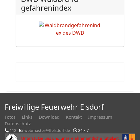
gefahrenindex
Freiwillige Feuerwehr Elsdorf
Fotos
Links
Download
Kontakt
Impressum
Datenschutz
112
webmaster@ffelsdorf.de
24 x 7