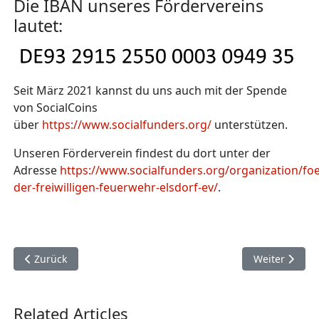
Die IBAN unseres Fördervereins
lautet:
Seit März 2021 kannst du uns auch mit der Spende
von SocialCoins
über
https://www.socialfunders.org/
unterstützen.
Unseren Förderverein findest du dort unter der
Adresse
https://www.socialfunders.org/organization/foe
der-freiwilligen-feuerwehr-elsdorf-ev/
.
Vorheriger Beitrag: Einladung zur Mitgliederversammlung 2
Nächster Beit
Zurück
Weiter
Related Articles