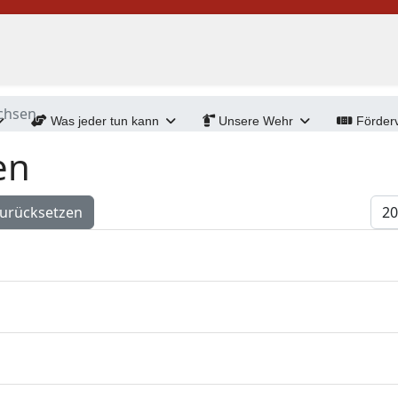
chsen
Was jeder tun kann
Unsere Wehr
Förderv
en
Anz
urücksetzen