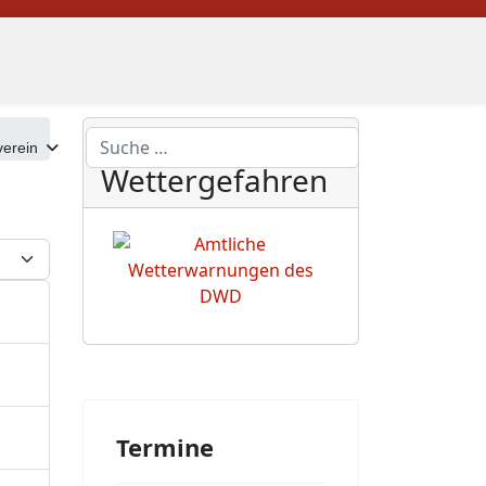
DWD
Suchen
erein
Wettergefahren
eige #
Termine