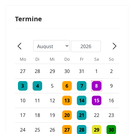
Termine
Mo
Di
Mi
Do
Fr
Sa
So
Einzelne Veranstaltung
Einzelne Veranstaltung
27
28
29
30
31
1
2
Einzelne Veranstaltung
Einzelne Veranstaltung
Einzelne Veranstaltung
Einzelne Veranstaltung
3 Veranstaltungen
3
4
5
6
7
8
9
Einzelne Veranstaltung
Einzelne Veranstaltung
Einzelne Veranstaltu
10
11
12
13
14
15
16
Einzelne Veranstaltung
Einzelne Veranstaltung
17
18
19
20
21
22
23
Einzelne Veranstaltung
Einzelne Veranstaltung
Einzelne Veranstaltu
Einzelne Vera
24
25
26
27
28
29
30