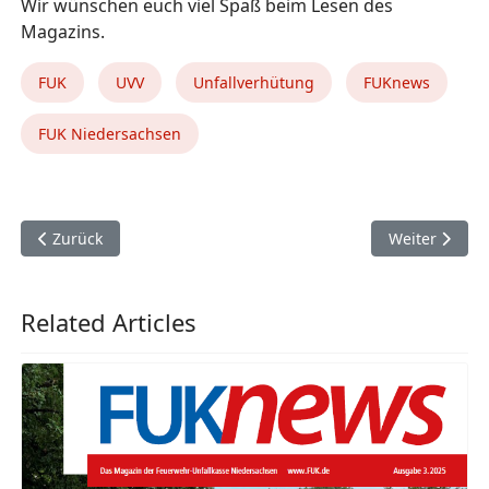
Wir wünschen euch viel Spaß beim Lesen des
Magazins.
FUK
UVV
Unfallverhütung
FUKnews
FUK Niedersachsen
Vorheriger Beitrag: Delegiertenversammlung des Kreisfeuer
Nächster Beit
Zurück
Weiter
Related Articles