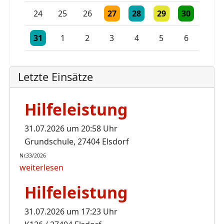
Einzelne Veranstaltung
Einzelne Veranstaltung
Einzelne Veranstaltu
Einzelne Vera
24
25
26
27
28
29
30
Einzelne Veranstaltung
Einzelne Veranstaltung
Einzelne Veranstaltung
31
1
2
3
4
5
6
Letzte Einsätze
Hilfeleistung
31.07.2026 um 20:58 Uhr
Grundschule, 27404 Elsdorf
Nr.33/2026
weiterlesen
Hilfeleistung
31.07.2026 um 17:23 Uhr