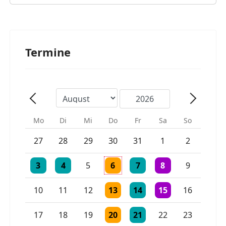
Termine
Mo
Di
Mi
Do
Fr
Sa
So
Einzelne Veranstaltung
Einzelne Veranstaltung
27
28
29
30
31
1
2
Einzelne Veranstaltung
Einzelne Veranstaltung
Einzelne Veranstaltung
Einzelne Veranstaltung
2 Veranstaltungen
3
4
5
6
7
8
9
Einzelne Veranstaltung
Einzelne Veranstaltung
Einzelne Veranstaltu
10
11
12
13
14
15
16
Einzelne Veranstaltung
Einzelne Veranstaltung
17
18
19
20
21
22
23