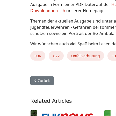
Ausgabe in Form einer PDF-Datei auf der
Ho
Downloadbereich
unserer Homepage.
Themen der aktuellen Ausgabe sind unter 
Jugendfeuerwehren - Gefahren bei sommerli
schützen sowie ein Portrait der BG Ambula
Wir wünschen euch viel Spaß beim Lesen d
FUK
UVV
Unfallverhütung
F
Vorheriger Beitrag: Weltweite Statistik zu Batt
Zurück
Related Articles