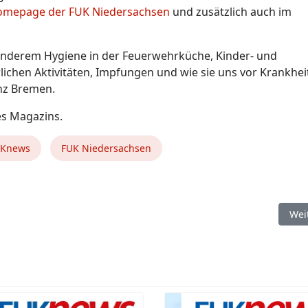
mepage der FUK Niedersachsen
und zusätzlich auch im
anderem Hygiene in der Feuerwehrküche, Kinder- und
chen Aktivitäten, Impfungen und wie sie uns vor Krankhei
nz Bremen.
es Magazins.
UKnews
FUK Niedersachsen
eriebränden bei Elektrofahrzeugen - EV FireSafe
Näc
Wei