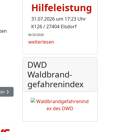
Hilfeleistung
31.07.2026 um 17:23 Uhr
K126 / 27404 Elsdorf
ten
Nr.32/2026
weiterlesen
DWD
Waldbrand-
gefahrenindex
hster Beitrag: Warn-App NINA: Zehn Jahre im Einsatz - Neue Fun
ter