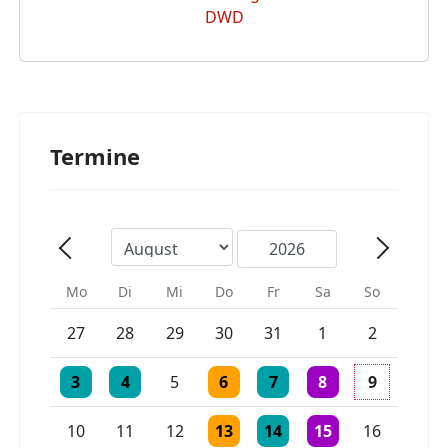
Termine
Mo
Di
Mi
Do
Fr
Sa
So
Einzelne Veranstaltung
Einzelne Veranstaltung
27
28
29
30
31
1
2
Einzelne Veranstaltung
Einzelne Veranstaltung
Einzelne Veranstaltung
Einzelne Veranstaltung
3 Veranstaltungen
3
4
5
6
7
8
9
Einzelne Veranstaltung
Einzelne Veranstaltung
Einzelne Veranstaltu
10
11
12
13
14
15
16