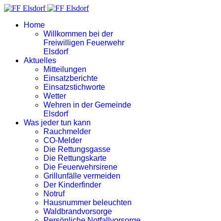
Home
Willkommen bei der
Freiwilligen Feuerwehr
Elsdorf
Aktuelles
Mitteilungen
Einsatzberichte
Einsatzstichworte
Wetter
Wehren in der Gemeinde
Elsdorf
Was jeder tun kann
Rauchmelder
CO-Melder
Die Rettungsgasse
Die Rettungskarte
Die Feuerwehrsirene
Grillunfälle vermeiden
Der Kinderfinder
Notruf
Hausnummer beleuchten
Waldbrandvorsorge
Persönliche Notfallvorsorge