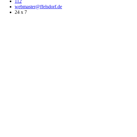
112
webmaster@ffelsdorf.de
24 x 7