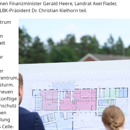
n Finanzminister Gerald Heere, Landrat Axel Flader,
-Präsident Dr. Christian Kielhorn teil.
ntrum
em
elt
ür
er
zentrum,
sturm.
cheuen
künftige
nschutz
nen
klung
 Celle-