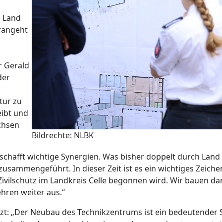
s Land
rangeht
 Gerald
der
tur zu
eibt und
chsen
Bildrechte: NLBK
 schafft wichtige Synergien. Was bisher doppelt durch Land
usammengeführt. In dieser Zeit ist es ein wichtiges Zeiche
Zivilschutz im Landkreis Celle begonnen wird. Wir bauen da
hren weiter aus.“
nzt: „Der Neubau des Technikzentrums ist ein bedeutender S