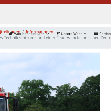
itteilungen
Informationen
Was jeder tun kann
Unsere Wehr
Förderv
es Technikzentrums und einer Feuerwehrtechnischen Zentr