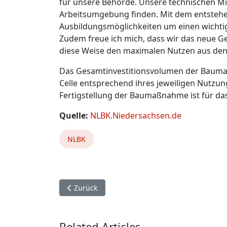
für unsere Behörde. Unsere technischen M
Arbeitsumgebung finden. Mit dem entste
Ausbildungsmöglichkeiten um einen wichtig
Zudem freue ich mich, dass wir das neue G
diese Weise den maximalen Nutzen aus den 
Das Gesamtinvestitionsvolumen der Baumaß
Celle entsprechend ihres jeweiligen Nutzung
Fertigstellung der Baumaßnahme ist für da
Quelle:
NLBK.Niedersachsen.de
NLBK
Vorheriger Beitrag: Bezirkszeltlager der Juge
Zurück
Related Articles