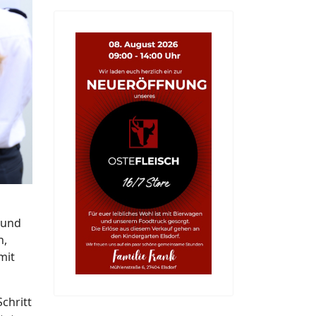
 und
n,
mit
chritt