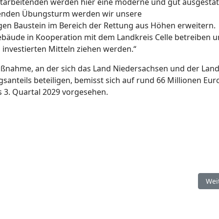
itarbeitenden werden hier eine moderne und gut ausgestat
henden Übungsturm werden wir unsere
en Baustein im Bereich der Rettung aus Höhen erweitern.
ebäude in Kooperation mit dem Landkreis Celle betreiben u
investierten Mitteln ziehen werden.“
nahme, an der sich das Land Niedersachsen und der Land
santeils beteiligen, bemisst sich auf rund 66 Millionen Euro
s 3. Quartal 2029 vorgesehen.
ndfeuerwehr 2026 in Zeven
Näc
Wei