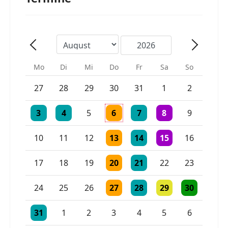
Mo
Di
Mi
Do
Fr
Sa
So
Einzelne Veranstaltung
Einzelne Veranstaltung
27
28
29
30
31
1
2
Einzelne Veranstaltung
Einzelne Veranstaltung
Einzelne Veranstaltung
Einzelne Veranstaltung
2 Veranstaltungen
3
4
5
6
7
8
9
Einzelne Veranstaltung
Einzelne Veranstaltung
Einzelne Veranstaltu
10
11
12
13
14
15
16
Einzelne Veranstaltung
Einzelne Veranstaltung
17
18
19
20
21
22
23
Einzelne Veranstaltung
Einzelne Veranstaltung
Einzelne Veranstaltu
Einzelne Vera
24
25
26
27
28
29
30
Einzelne Veranstaltung
Einzelne Veranstaltung
Einzelne Veranstaltung
31
1
2
3
4
5
6