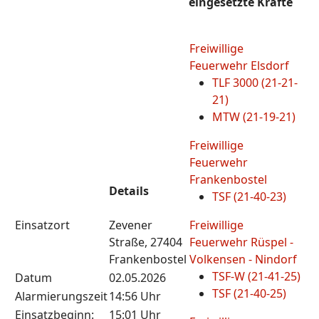
eingesetzte Kräfte
Freiwillige
Feuerwehr Elsdorf
TLF 3000 (21-21-
21)
MTW (21-19-21)
Freiwillige
Feuerwehr
Frankenbostel
Details
TSF (21-40-23)
Einsatzort
Zevener
Freiwillige
Straße, 27404
Feuerwehr Rüspel -
Frankenbostel
Volkensen - Nindorf
TSF-W (21-41-25)
Datum
02.05.2026
TSF (21-40-25)
Alarmierungszeit
14:56 Uhr
Einsatzbeginn:
15:01 Uhr