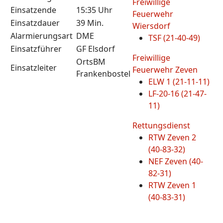
Freiwillige
Einsatzende
15:35 Uhr
Feuerwehr
Einsatzdauer
39 Min.
Wiersdorf
Alarmierungsart
DME
TSF (21-40-49)
Einsatzführer
GF Elsdorf
Freiwillige
OrtsBM
Einsatzleiter
Feuerwehr Zeven
Frankenbostel
ELW 1 (21-11-11)
LF-20-16 (21-47-
11)
Rettungsdienst
RTW Zeven 2
(40-83-32)
NEF Zeven (40-
82-31)
RTW Zeven 1
(40-83-31)