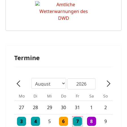
Termine
Mo
Di
Mi
Do
Fr
Sa
So
Einzelne Veranstaltung
Einzelne Veranstaltung
27
28
29
30
31
1
2
Einzelne Veranstaltung
Einzelne Veranstaltung
Einzelne Veranstaltung
Einzelne Veranstaltung
2 Veranstaltungen
3
4
5
6
7
8
9