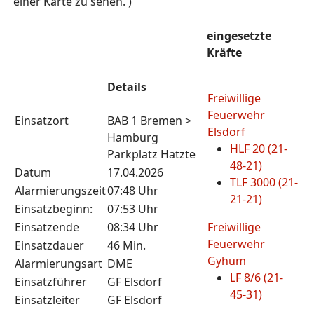
einer Karte zu sehen. )
eingesetzte
Kräfte
Details
Freiwillige
Feuerwehr
Einsatzort
BAB 1 Bremen >
Elsdorf
Hamburg
HLF 20 (21-
Parkplatz Hatzte
48-21)
Datum
17.04.2026
TLF 3000 (21-
Alarmierungszeit
07:48 Uhr
21-21)
Einsatzbeginn:
07:53 Uhr
Einsatzende
08:34 Uhr
Freiwillige
Feuerwehr
Einsatzdauer
46 Min.
Gyhum
Alarmierungsart
DME
LF 8/6 (21-
Einsatzführer
GF Elsdorf
45-31)
Einsatzleiter
GF Elsdorf