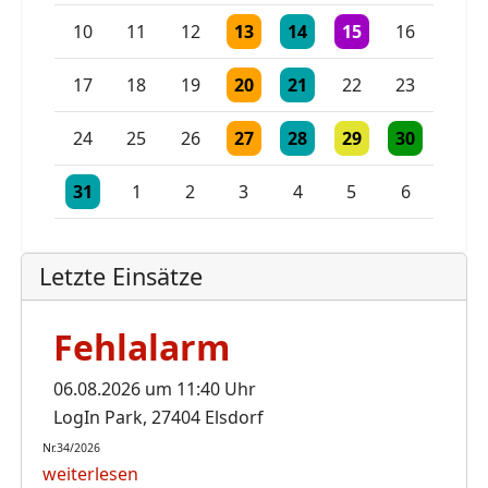
Einzelne Veranstaltung
Einzelne Veranstaltung
Einzelne Veranstaltu
10
11
12
13
14
15
16
Einzelne Veranstaltung
Einzelne Veranstaltung
17
18
19
20
21
22
23
Einzelne Veranstaltung
Einzelne Veranstaltung
Einzelne Veranstaltu
Einzelne Vera
24
25
26
27
28
29
30
Einzelne Veranstaltung
Einzelne Veranstaltung
Einzelne Veranstaltung
31
1
2
3
4
5
6
Letzte Einsätze
Fehlalarm
06.08.2026 um 11:40 Uhr
LogIn Park, 27404 Elsdorf
Nr.34/2026
weiterlesen