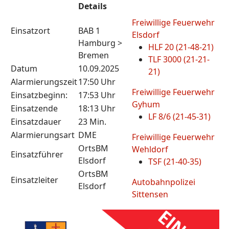
Details
Freiwillige Feuerwehr
Einsatzort
BAB 1
Elsdorf
Hamburg >
HLF 20 (21-48-21)
Bremen
TLF 3000 (21-21-
Datum
10.09.2025
21)
Alarmierungszeit
17:50 Uhr
Freiwillige Feuerwehr
Einsatzbeginn:
17:53 Uhr
Gyhum
Einsatzende
18:13 Uhr
LF 8/6 (21-45-31)
Einsatzdauer
23 Min.
Alarmierungsart
DME
Freiwillige Feuerwehr
OrtsBM
Wehldorf
Einsatzführer
Elsdorf
TSF (21-40-35)
OrtsBM
Einsatzleiter
Autobahnpolizei
Elsdorf
Sittensen