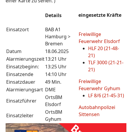
einer Karte zu sehen. )
eingesetzte Kräfte
Details
Einsatzort
BAB A1
Freiwillige
Hamburg >
Feuerwehr Elsdorf
Bremen
HLF 20 (21-48-
Datum
18.06.2025
21)
Alarmierungszeit
13:21 Uhr
TLF 3000 (21-21-
Einsatzbeginn:
13:25 Uhr
21)
Einsatzende
14:10 Uhr
Freiwillige
Einsatzdauer
49 Min.
Feuerwehr Gyhum
Alarmierungsart
DME
LF 8/6 (21-45-31)
OrtsBM
Einsatzführer
Elsdorf
Autobahnpolizei
OrtsBM
Sittensen
Einsatzleiter
Gyhum