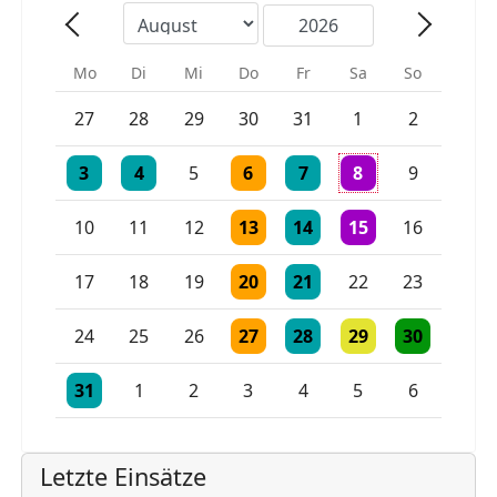
Mo
Di
Mi
Do
Fr
Sa
So
Einzelne Veranstaltung
Einzelne Veranstaltung
27
28
29
30
31
1
2
Einzelne Veranstaltung
Einzelne Veranstaltung
Einzelne Veranstaltung
Einzelne Veranstaltung
3 Veranstaltungen
3
4
5
6
7
8
9
Einzelne Veranstaltung
Einzelne Veranstaltung
Einzelne Veranstaltu
10
11
12
13
14
15
16
Einzelne Veranstaltung
Einzelne Veranstaltung
17
18
19
20
21
22
23
Einzelne Veranstaltung
Einzelne Veranstaltung
Einzelne Veranstaltu
Einzelne Vera
24
25
26
27
28
29
30
Einzelne Veranstaltung
Einzelne Veranstaltung
Einzelne Veranstaltung
31
1
2
3
4
5
6
Letzte Einsätze