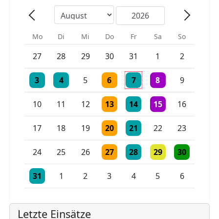
Mo
Di
Mi
Do
Fr
Sa
So
Einzelne Veranstaltung
Einzelne Veranstaltung
27
28
29
30
31
1
2
Einzelne Veranstaltung
Einzelne Veranstaltung
Einzelne Veranstaltung
Einzelne Veranstaltung
2 Veranstaltungen
3
4
5
6
7
8
9
Einzelne Veranstaltung
Einzelne Veranstaltung
Einzelne Veranstaltu
10
11
12
13
14
15
16
Einzelne Veranstaltung
Einzelne Veranstaltung
17
18
19
20
21
22
23
Einzelne Veranstaltung
Einzelne Veranstaltung
Einzelne Veranstaltu
Einzelne Vera
24
25
26
27
28
29
30
Einzelne Veranstaltung
Einzelne Veranstaltung
Einzelne Veranstaltung
31
1
2
3
4
5
6
Letzte Einsätze