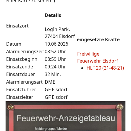
einer Karte zu sehen. )
Details
Einsatzort
LogIn Park,
27404 Elsdorf
eingesetzte Kräfte
Datum
19.06.2026
Alarmierungszeit
08:52 Uhr
Freiwillige
Einsatzbeginn:
08:59 Uhr
Feuerwehr Elsdorf
Einsatzende
09:24 Uhr
HLF 20 (21-48-21)
Einsatzdauer
32 Min.
Alarmierungsart
DME
Einsatzführer
GF Elsdorf
Einsatzleiter
GF Elsdorf