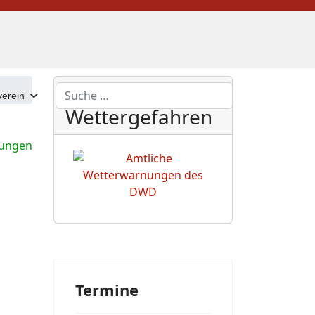
DWD
Suchen
erein
Wettergefahren
tungen
Termine