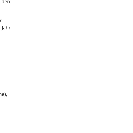
t den
r
 Jahr
e),