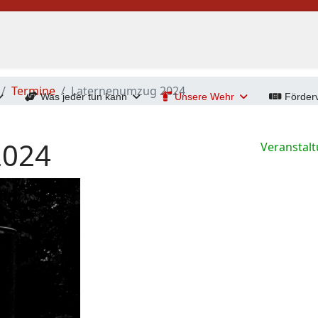
Termine
Laternenumzug 2024
Was jeder tun kann
Unsere Wehr
Förderv
2024
Veranstal