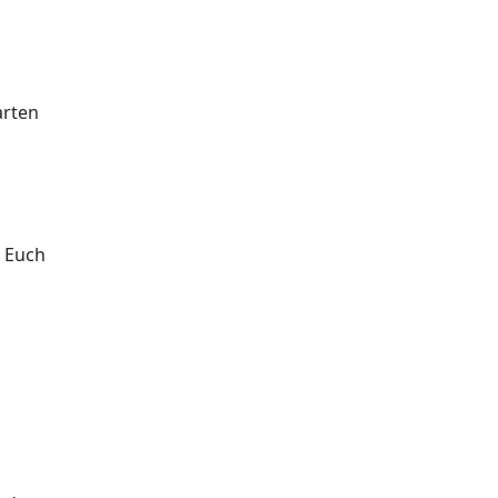
arten
t Euch