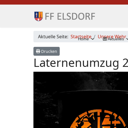
Aktuelle Seite:
Startseite
Unsere Wehr
Home
Aktuelles
Drucken
Laternenumzug 