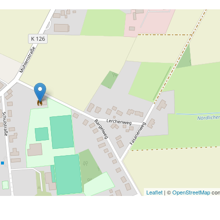
Leaflet
| ©
OpenStreetMap
con