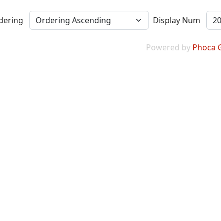
dering
Display Num
Powered by
Phoca G