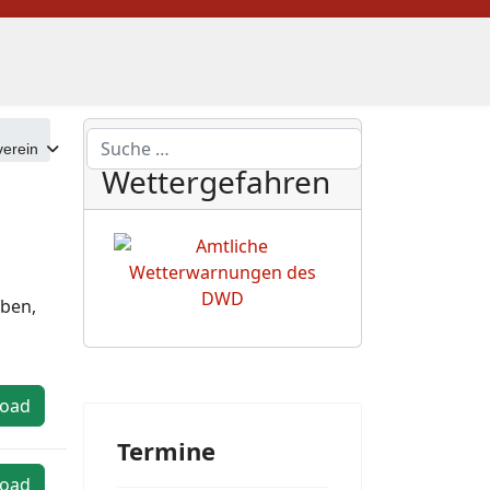
DWD
Suchen
erein
Wettergefahren
aben,
oad
Termine
oad