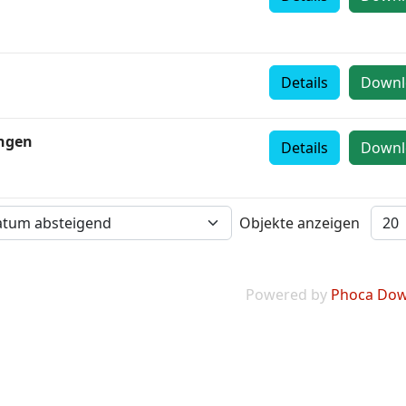
Details
Downl
ungen
Details
Downl
Objekte anzeigen
Powered by
Phoca Dow