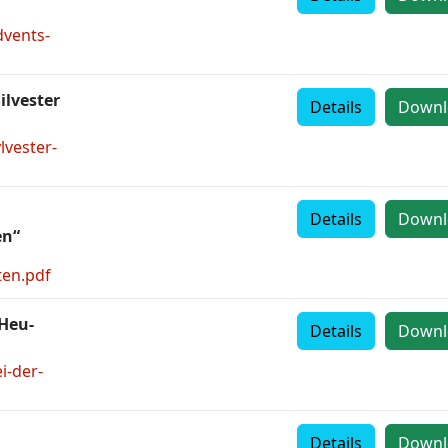
dvents-
ilvester
Details
Downl
lvester-
Details
Downl
en“
ten.pdf
 Heu-
Details
Downl
i-der-
Details
Downl