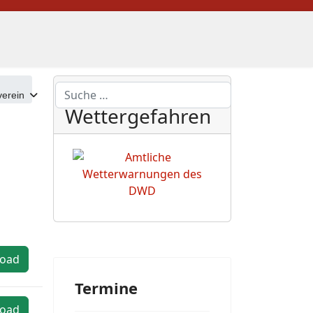
DWD
Suchen
erein
Wettergefahren
oad
Termine
oad