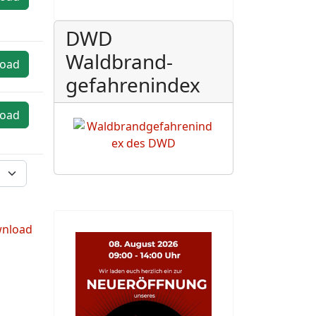
DWD
Waldbrand-
oad
gefahrenindex
oad
nload