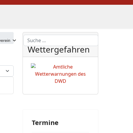
DWD
Suchen
erein
Wettergefahren
eige #
Termine