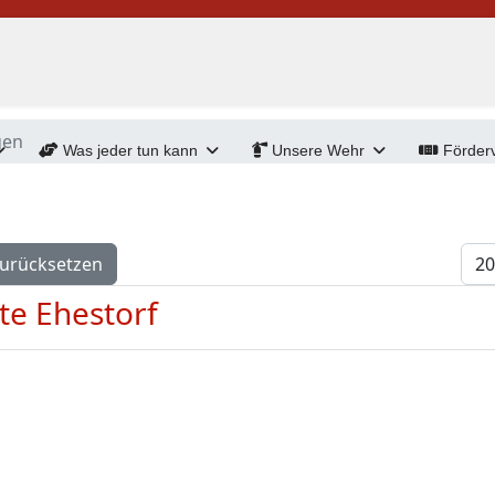
gen
Was jeder tun kann
Unsere Wehr
Förderv
Anz
urücksetzen
te Ehestorf