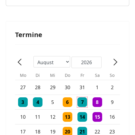
Termine
Mo
Di
Mi
Do
Fr
Sa
So
Einzelne Veranstaltung
Einzelne Veranstaltung
27
28
29
30
31
1
2
Einzelne Veranstaltung
Einzelne Veranstaltung
Einzelne Veranstaltung
Einzelne Veranstaltung
2 Veranstaltungen
3
4
5
6
7
8
9
Einzelne Veranstaltung
Einzelne Veranstaltung
Einzelne Veranstaltu
10
11
12
13
14
15
16
Einzelne Veranstaltung
Einzelne Veranstaltung
17
18
19
20
21
22
23