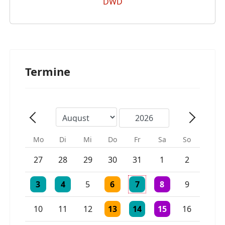
Termine
Mo
Di
Mi
Do
Fr
Sa
So
Einzelne Veranstaltung
Einzelne Veranstaltung
27
28
29
30
31
1
2
Einzelne Veranstaltung
Einzelne Veranstaltung
Einzelne Veranstaltung
Einzelne Veranstaltung
2 Veranstaltungen
3
4
5
6
7
8
9
Einzelne Veranstaltung
Einzelne Veranstaltung
Einzelne Veranstaltu
10
11
12
13
14
15
16