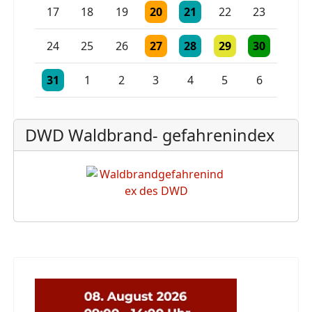
Einzelne Veranstaltung
Einzelne Veranstaltung
17
18
19
20
21
22
23
Einzelne Veranstaltung
Einzelne Veranstaltung
Einzelne Veranstaltu
Einzelne Vera
24
25
26
27
28
29
30
Einzelne Veranstaltung
Einzelne Veranstaltung
Einzelne Veranstaltung
31
1
2
3
4
5
6
DWD Waldbrand- gefahrenindex