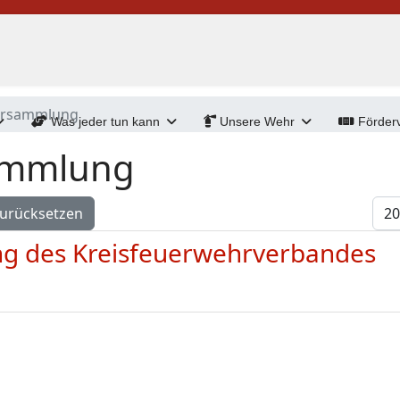
ersammlung
Was jeder tun kann
Unsere Wehr
Förderv
ammlung
Anz
urücksetzen
g des Kreisfeuerwehrverbandes