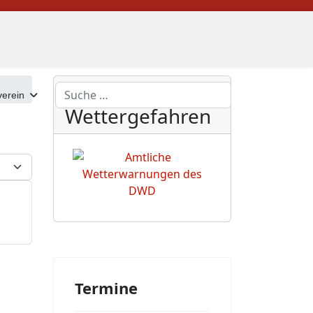
DWD
Suchen
erein
Wettergefahren
eige #
Termine