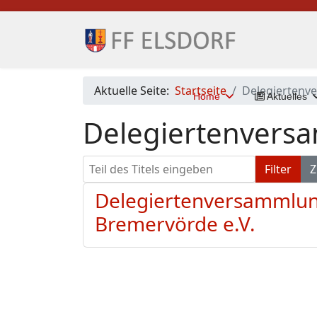
Aktuelle Seite:
Startseite
Delegiertenv
Home
Aktuelles
Delegiertenvers
Teil des Titels eingeben
Filter
Z
Delegiertenversammlun
Bremervörde e.V.