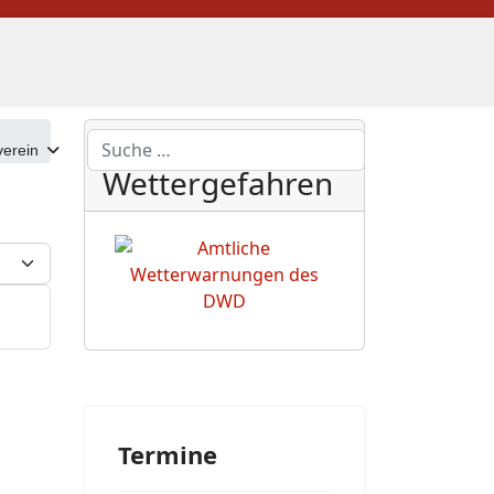
DWD
Suchen
erein
Wettergefahren
eige #
Termine