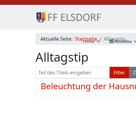
Aktuelle Seite:
Startseite
Alltagstip
Home
Aktuelles
Alltagstip
Teil des Titels eingeben
Filter
Z
Beleuchtung der Haus