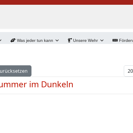
Was jeder tun kann
Unsere Wehr
Förderv
Anz
urücksetzen
nummer im Dunkeln