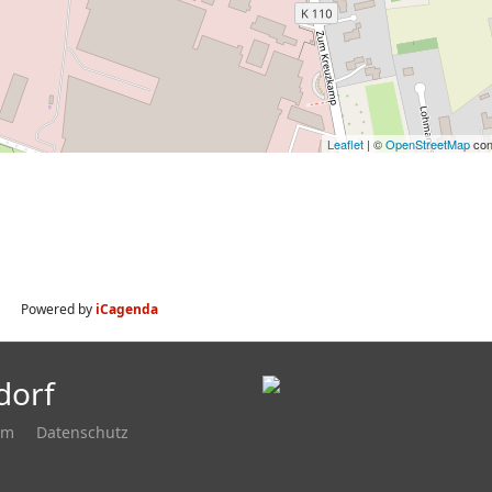
Leaflet
| ©
OpenStreetMap
con
Powered by
iCagenda
dorf
um
Datenschutz