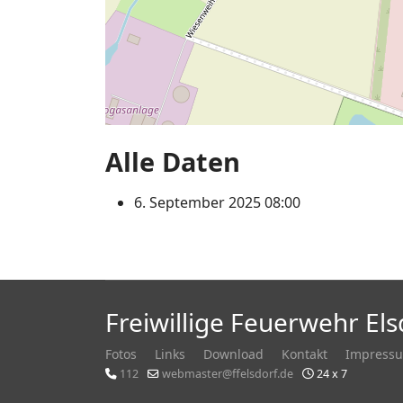
Alle Daten
6. September 2025
08:00
Freiwillige Feuerwehr Els
Fotos
Links
Download
Kontakt
Impress
112
webmaster@ffelsdorf.de
24 x 7