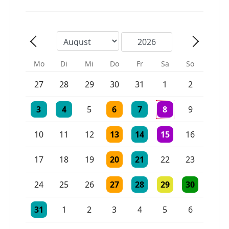
Mo
Di
Mi
Do
Fr
Sa
So
Einzelne Veranstaltung
Einzelne Veranstaltung
27
28
29
30
31
1
2
Einzelne Veranstaltung
Einzelne Veranstaltung
Einzelne Veranstaltung
Einzelne Veranstaltung
3 Veranstaltungen
3
4
5
6
7
8
9
Einzelne Veranstaltung
Einzelne Veranstaltung
Einzelne Veranstaltu
10
11
12
13
14
15
16
Einzelne Veranstaltung
Einzelne Veranstaltung
17
18
19
20
21
22
23
Einzelne Veranstaltung
Einzelne Veranstaltung
Einzelne Veranstaltu
Einzelne Vera
24
25
26
27
28
29
30
Einzelne Veranstaltung
Einzelne Veranstaltung
Einzelne Veranstaltung
31
1
2
3
4
5
6