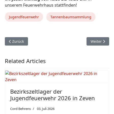
unserem Feuerwehrhaus stattfinden!
Jugendfeuerwehr
Tannenbaumsammlung
Vorheriger Beitrag: Das Osterfeuer 2024 wird am 31.03. von 
Nächster Beit
Zurück
Weiter
Related Articles
Bezirkszeltlager der
Jugendfeuerwehr 2026 in Zeven
Cord Behrens
03. Juli 2026