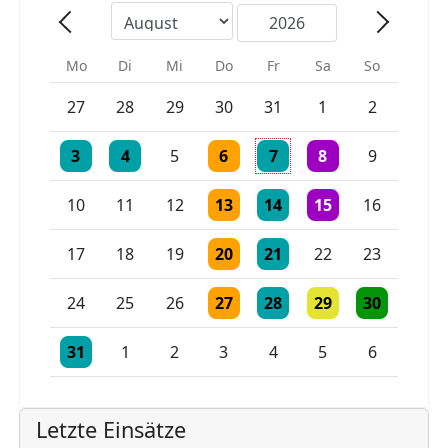
Mo
Di
Mi
Do
Fr
Sa
So
Einzelne Veranstaltung
Einzelne Veranstaltung
27
28
29
30
31
1
2
Einzelne Veranstaltung
Einzelne Veranstaltung
Einzelne Veranstaltung
Einzelne Veranstaltung
2 Veranstaltungen
3
4
5
6
7
8
9
Einzelne Veranstaltung
Einzelne Veranstaltung
Einzelne Veranstaltu
10
11
12
13
14
15
16
Einzelne Veranstaltung
Einzelne Veranstaltung
17
18
19
20
21
22
23
Einzelne Veranstaltung
Einzelne Veranstaltung
Einzelne Veranstaltu
Einzelne Vera
24
25
26
27
28
29
30
Einzelne Veranstaltung
Einzelne Veranstaltung
Einzelne Veranstaltung
31
1
2
3
4
5
6
Letzte Einsätze