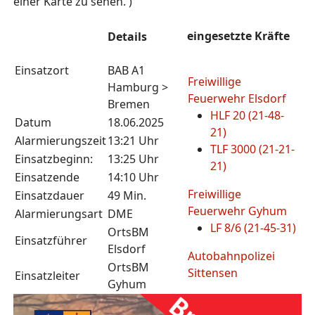
einer Karte zu sehen. )
eingesetzte Kräfte
Details
Einsatzort
BAB A1
Freiwillige
Hamburg >
Feuerwehr Elsdorf
Bremen
HLF 20 (21-48-
Datum
18.06.2025
21)
Alarmierungszeit
13:21 Uhr
TLF 3000 (21-21-
Einsatzbeginn:
13:25 Uhr
21)
Einsatzende
14:10 Uhr
Freiwillige
Einsatzdauer
49 Min.
Feuerwehr Gyhum
Alarmierungsart
DME
LF 8/6 (21-45-31)
OrtsBM
Einsatzführer
Elsdorf
Autobahnpolizei
OrtsBM
Sittensen
Einsatzleiter
Gyhum